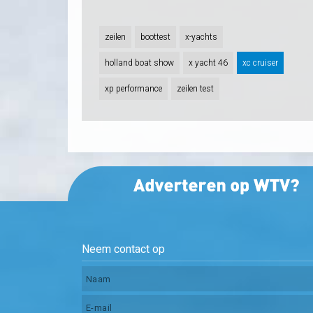
zeilen
boottest
x-yachts
holland boat show
x yacht 46
xc cruiser
xp performance
zeilen test
Neem contact op