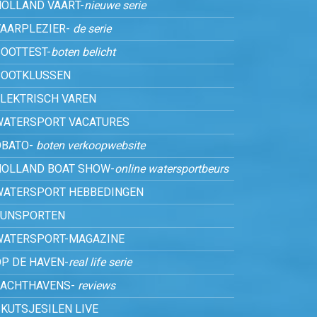
HOLLAND VAART-
nieuwe serie
VAARPLEZIER-
de serie
OOTTEST-
boten belicht
BOOTKLUSSEN
ELEKTRISCH VAREN
WATERSPORT VACATURES
OBATO-
boten verkoopwebsite
HOLLAND BOAT SHOW-
online watersportbeurs
WATERSPORT HEBBEDINGEN
FUNSPORTEN
WATERSPORT-MAGAZINE
P DE HAVEN-
real life serie
JACHTHAVENS-
reviews
KUTSJESILEN LIVE