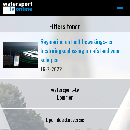
Zeilen
Motorboot-sloep
Adverteren
Redactie
Filters tonen
Raymarine onthult bewakings- en
Home
Contact
Bellen
Zoeken
besturingsoplossing op afstand voor
schepen
16-2-2022
watersport-tv
Lemmer
Open desktopversie