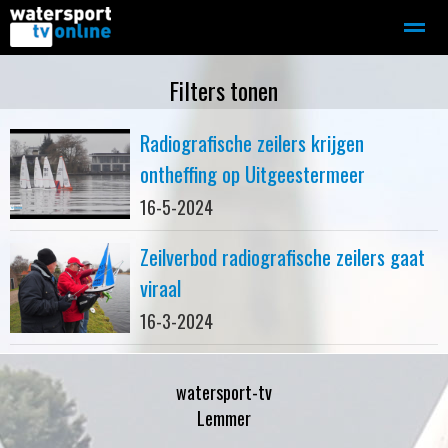
Zeilen
Motorboot-sloep
Adverteren
Redactie
Filters tonen
Radiografische zeilers krijgen
Home
Contact
Bellen
Zoeken
ontheffing op Uitgeestermeer
16-5-2024
Zeilverbod radiografische zeilers gaat
viraal
16-3-2024
watersport-tv
Lemmer