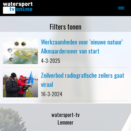
Zeilen
Motorboot-sloep
Adverteren
Redactie
Filters tonen
Werkzaamheden voor 'nieuwe natuur'
Home
Contact
Bellen
Zoeken
Alkmaardermeer van start
4-3-2025
Zeilverbod radiografische zeilers gaat
viraal
16-3-2024
watersport-tv
Lemmer