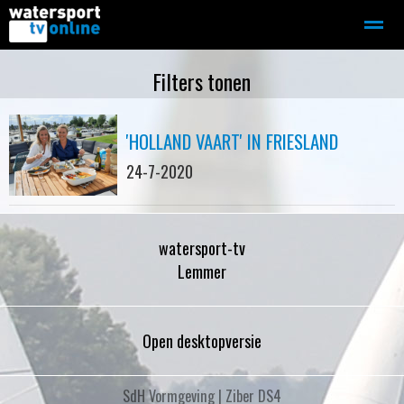
Zeilen
Motorboot-sloep
Adverteren
Redactie
Filters tonen
'HOLLAND VAART' IN FRIESLAND
Home
Contact
Bellen
Zoeken
24-7-2020
watersport-tv
Lemmer
Open desktopversie
SdH Vormgeving |
Ziber DS4