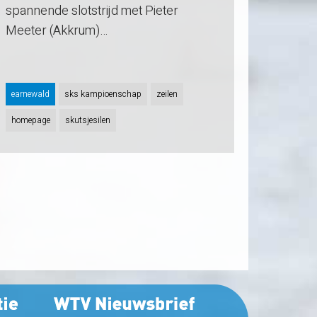
spannende slotstrijd met Pieter
Meeter (Akkrum)…
earnewald
sks kampioenschap
zeilen
homepage
skutsjesilen