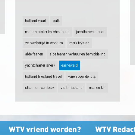
holland vaart
balk
marjan stoker by chez nous
jachthaven it soal
zeilwedstrijd in workum
merk fryslan
alde feanen
alde feanen verhuur en bemiddeling
yachtcharter sneek
earnewald
holland friesland travel
varen over de luts
shannon van beek
visit friesland
mar en klif