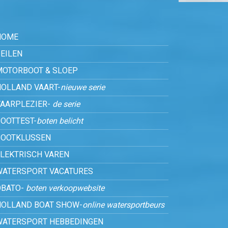
HOME
EILEN
MOTORBOOT & SLOEP
HOLLAND VAART-
nieuwe serie
VAARPLEZIER-
de serie
OOTTEST-
boten belicht
BOOTKLUSSEN
ELEKTRISCH VAREN
WATERSPORT VACATURES
OBATO-
boten verkoopwebsite
HOLLAND BOAT SHOW-
online watersportbeurs
WATERSPORT HEBBEDINGEN