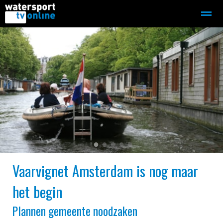
Zeilen
Motorboot-sloep
Adverteren
Redactie
Home
Contact
Bellen
Zoeken
●
●
●
●
●
Vaarvignet Amsterdam is nog maar
het begin
Plannen gemeente noodzaken