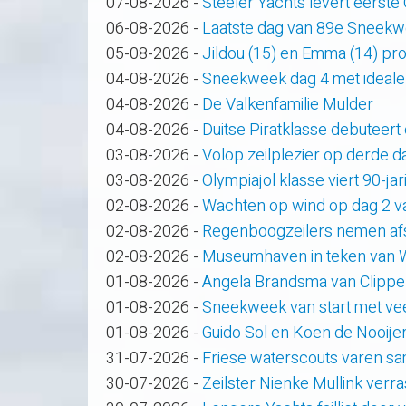
07-08-2026
-
Steeler Yachts levert eerste
06-08-2026
-
Laatste dag van 89e Sneek
05-08-2026
-
Jildou (15) en Emma (14) pro
04-08-2026
-
Sneekweek dag 4 met ideale
04-08-2026
-
De Valkenfamilie Mulder
04-08-2026
-
Duitse Piratklasse debuteert
03-08-2026
-
Volop zeilplezier op derde
03-08-2026
-
Olympiajol klasse viert 90-ja
02-08-2026
-
Wachten op wind op dag 2 
02-08-2026
-
Regenboogzeilers nemen af
02-08-2026
-
Museumhaven in teken van
01-08-2026
-
Angela Brandsma van Clippe
01-08-2026
-
Sneekweek van start met veel
01-08-2026
-
Guido Sol en Koen de Nooije
31-07-2026
-
Friese waterscouts varen s
30-07-2026
-
Zeilster Nienke Mullink verras