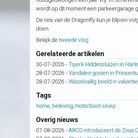
noodgedwongen een jaar vrij. In Schevenin
wordt op dit moment een parkeergarage 
De reis van de Dragonfly kun je blijven vo
doen.
Bekijk de
tweede vlog
Gerelateerde artikelen
30-07-2026
-
Tsjerk Hiddessluizen in Har
28-07-2026
-
Vandalen gooien in Prinsent
28-07-2026
-
Wisselvallig beeld in vakanti
Tags
home
,
beleving
,
motorboot-sloep
Overig nieuws
07-08-2026
-
ARCO introduceert de Zeus