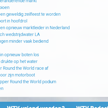
 veranderende markt
pioen
en geweldig zeilfeest te worden
rt in hoofdrol
en opnieuw marktleider in Nederland
sch wedstrijdwater LA
lingen minder vaak bediend
uin opnieuw boten los
e drukte op het water
er Round the World race af
oor zijn motorboot
lipper Round the World podium
en