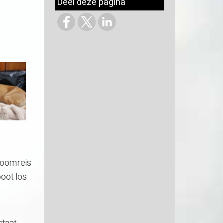
Deel deze pagina
roomreis
oot los