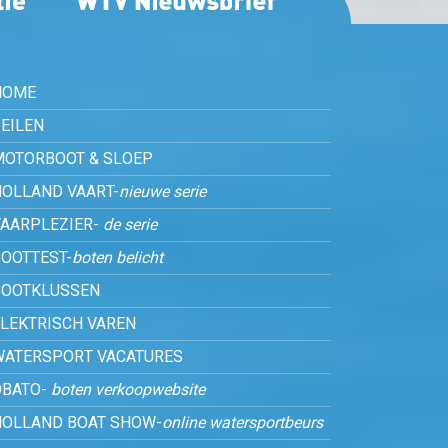
HOME
EILEN
MOTORBOOT & SLOEP
HOLLAND VAART-
nieuwe serie
VAARPLEZIER-
de serie
OOTTEST-
boten belicht
BOOTKLUSSEN
ELEKTRISCH VAREN
WATERSPORT VACATURES
OBATO-
boten verkoopwebsite
HOLLAND BOAT SHOW-
online watersportbeurs