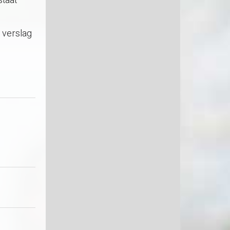
staat
s verslag