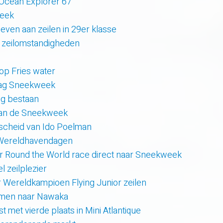
 Ocean Explorer 67
week
even aan zeilen in 29er klasse
 zeilomstandigheden
 op Fries water
 dag Sneekweek
rig bestaan
van de Sneekweek
scheid van Ido Poelman
 Wereldhavendagen
r Round the World race direct naar Sneekweek
 zeilplezier
r Wereldkampioen Flying Junior zeilen
amen naar Nawaka
t met vierde plaats in Mini Atlantique