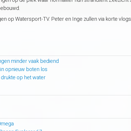
gen op de plek waar normaliter hun strandtent Zeezicht 
gebouwd.
lgen op Watersport-TV. Peter en Inge zullen via korte vlog
lingen minder vaak bediend
uin opnieuw boten los
e drukte op het water
 Omega