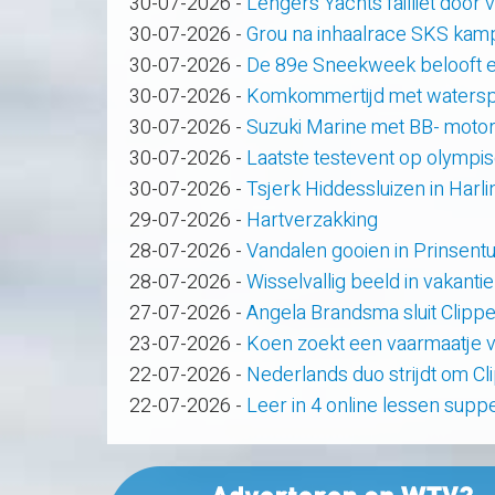
30-07-2026
-
Lengers Yachts failliet door
30-07-2026
-
Grou na inhaalrace SKS kam
30-07-2026
-
De 89e Sneekweek belooft e
30-07-2026
-
Komkommertijd met waterspo
30-07-2026
-
Suzuki Marine met BB- motor
30-07-2026
-
Laatste testevent op olympi
30-07-2026
-
Tsjerk Hiddessluizen in Har
29-07-2026
-
Hartverzakking
28-07-2026
-
Vandalen gooien in Prinsent
28-07-2026
-
Wisselvallig beeld in vakanti
27-07-2026
-
Angela Brandsma sluit Clipp
23-07-2026
-
Koen zoekt een vaarmaatje v
22-07-2026
-
Nederlands duo strijdt om C
22-07-2026
-
Leer in 4 online lessen supp