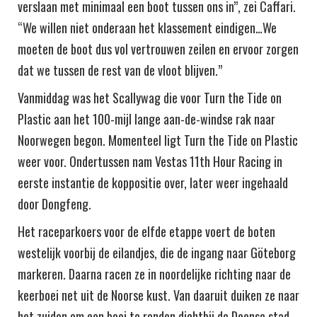
verslaan met minimaal een boot tussen ons in”, zei Caffari.
“We willen niet onderaan het klassement eindigen…We
moeten de boot dus vol vertrouwen zeilen en ervoor zorgen
dat we tussen de rest van de vloot blijven.”
Vanmiddag was het Scallywag die voor Turn the Tide on
Plastic aan het 100-mijl lange aan-de-windse rak naar
Noorwegen begon. Momenteel ligt Turn the Tide on Plastic
weer voor. Ondertussen nam Vestas 11th Hour Racing in
eerste instantie de koppositie over, later weer ingehaald
door Dongfeng.
Het raceparkoers voor de elfde etappe voert de boten
westelijk voorbij de eilandjes, die de ingang naar Göteborg
markeren. Daarna racen ze in noordelijke richting naar de
keerboei net uit de Noorse kust. Van daaruit duiken ze naar
het zuiden om een boei te ronden dichtbij de Deense stad