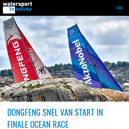
Zeilen
Motorboot-sloep
Adverteren
Redactie
Home
Contact
Bellen
Zoeken
DONGFENG SNEL VAN START IN
FINALE OCEAN RACE