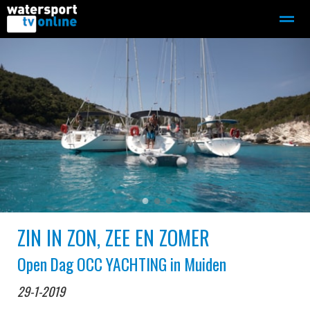
Zeilen
Motorboot-sloep
Adverteren
Redactie
Home
Contact
Bellen
Zoeken
●
●
●
ZIN IN ZON, ZEE EN ZOMER
Open Dag OCC YACHTING in Muiden
29-1-2019