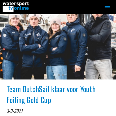
Zeilen
Motorboot-sloep
Adverteren
Redactie
Home
Contact
Bellen
Zoeken
●
●
●
Team DutchSail klaar voor Youth
Foiling Gold Cup
3-3-2021