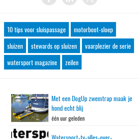
10 tips voor sluispassage
motorboot-sloep
sluizen
stewards op sluizen
vaarplezier de serie
watersport magazine
zeilen
Met een DogUp zwemtrap maak je
hond echt blij
één uur geleden
Watersport-tv-alles-over-