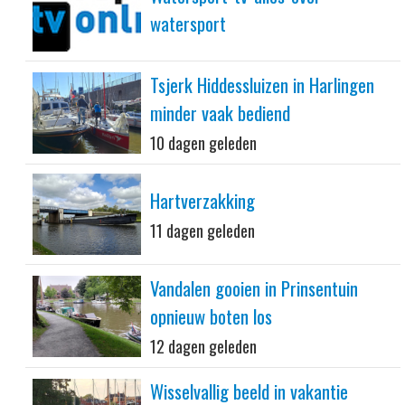
watersport
Tsjerk Hiddessluizen in Harlingen
minder vaak bediend
10 dagen geleden
Hartverzakking
11 dagen geleden
Vandalen gooien in Prinsentuin
opnieuw boten los
12 dagen geleden
Wisselvallig beeld in vakantie