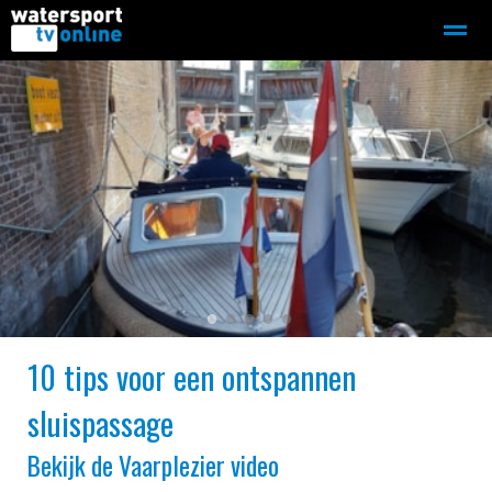
Zeilen
Motorboot-sloep
Adverteren
Redactie
Home
Contact
Bellen
Zoeken
●
●
●
●
●
10 tips voor een ontspannen
sluispassage
Bekijk de Vaarplezier video