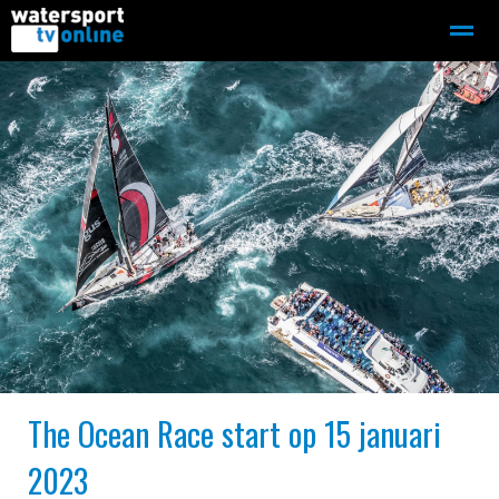
Zeilen
Motorboot-sloep
Adverteren
Redactie
Home
Contact
Bellen
Zoeken
The Ocean Race start op 15 januari
2023