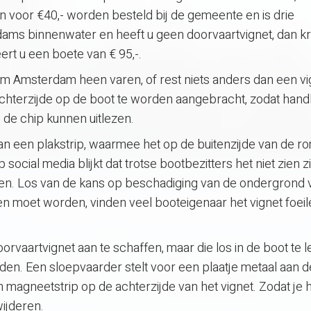
an voor €40,- worden besteld bij de gemeente en is drie
ams binnenwater en heeft u geen doorvaartvignet, dan krij
rt u een boete van € 95,-.
jk om Amsterdam heen varen, of rest niets anders dan een vi
achterzijde op de boot te worden aangebracht, zodat han
de chip kunnen uitlezen.
van een plakstrip, waarmee het op de buitenzijde van de r
social media blijkt dat trotse bootbezitters het niet zien z
en. Los van de kans op beschadiging van de ondergrond 
n moet worden, vinden veel booteigenaar het vignet foeile
vaartvignet aan te schaffen, maar die los in de boot te 
den. Een sloepvaarder stelt voor een plaatje metaal aan d
 magneetstrip op de achterzijde van het vignet. Zodat je 
ijderen.