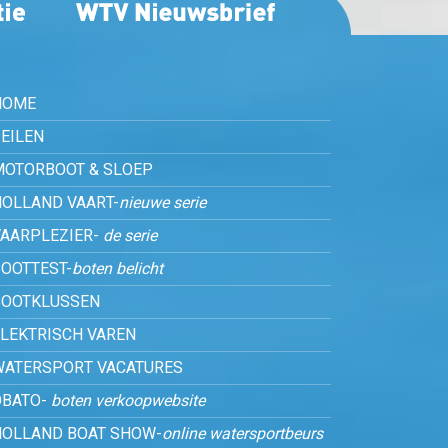
HOME
EILEN
MOTORBOOT & SLOEP
HOLLAND VAART-
nieuwe serie
VAARPLEZIER-
de serie
OOTTEST-
boten belicht
BOOTKLUSSEN
ELEKTRISCH VAREN
WATERSPORT VACATURES
OBATO-
boten verkoopwebsite
HOLLAND BOAT SHOW-
online watersportbeurs