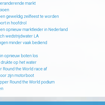
 veranderende markt
pioen
en geweldig zeilfeest te worden
rt in hoofdrol
en opnieuw marktleider in Nederland
sch wedstrijdwater LA
lingen minder vaak bediend
uin opnieuw boten los
e drukte op het water
er Round the World race af
oor zijn motorboot
lipper Round the World podium
en