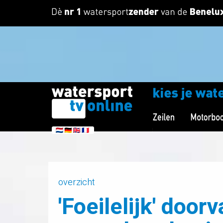
overzicht
'Foeilelijk' door