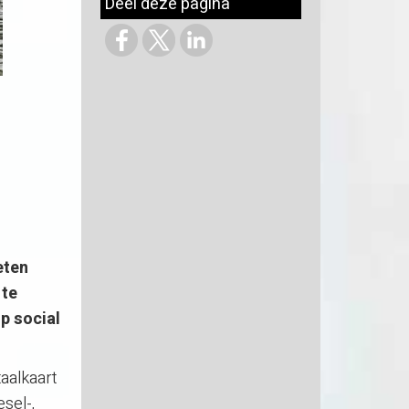
Deel deze pagina
eten
 te
op social
taalkaart
esel-,