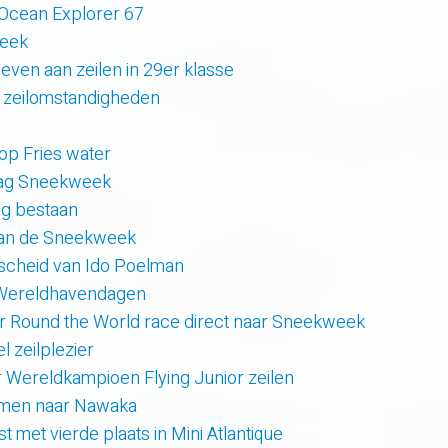
 Ocean Explorer 67
week
even aan zeilen in 29er klasse
 zeilomstandigheden
 op Fries water
 dag Sneekweek
rig bestaan
van de Sneekweek
scheid van Ido Poelman
 Wereldhavendagen
r Round the World race direct naar Sneekweek
 zeilplezier
r Wereldkampioen Flying Junior zeilen
amen naar Nawaka
t met vierde plaats in Mini Atlantique