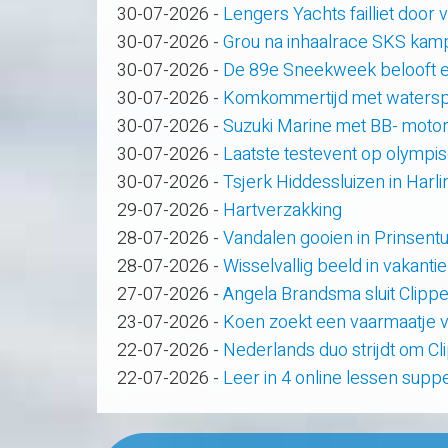
30-07-2026
-
Lengers Yachts failliet door
30-07-2026
-
Grou na inhaalrace SKS kam
30-07-2026
-
De 89e Sneekweek belooft e
30-07-2026
-
Komkommertijd met waterspo
30-07-2026
-
Suzuki Marine met BB- motor
30-07-2026
-
Laatste testevent op olympi
30-07-2026
-
Tsjerk Hiddessluizen in Har
29-07-2026
-
Hartverzakking
28-07-2026
-
Vandalen gooien in Prinsent
28-07-2026
-
Wisselvallig beeld in vakanti
27-07-2026
-
Angela Brandsma sluit Clipp
23-07-2026
-
Koen zoekt een vaarmaatje v
22-07-2026
-
Nederlands duo strijdt om C
22-07-2026
-
Leer in 4 online lessen supp