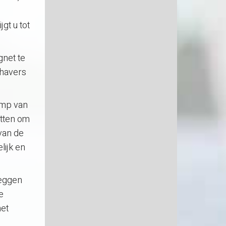
gt u tot
gnet te
dhavers
omp van
itten om
van de
lijk en
leggen
e
het