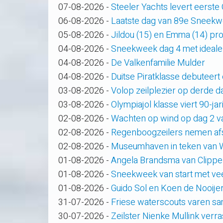
07-08-2026
-
Steeler Yachts levert eerste
06-08-2026
-
Laatste dag van 89e Sneek
05-08-2026
-
Jildou (15) en Emma (14) pro
04-08-2026
-
Sneekweek dag 4 met ideale
04-08-2026
-
De Valkenfamilie Mulder
04-08-2026
-
Duitse Piratklasse debuteert
03-08-2026
-
Volop zeilplezier op derde
03-08-2026
-
Olympiajol klasse viert 90-ja
02-08-2026
-
Wachten op wind op dag 2 
02-08-2026
-
Regenboogzeilers nemen af
02-08-2026
-
Museumhaven in teken van
01-08-2026
-
Angela Brandsma van Clippe
01-08-2026
-
Sneekweek van start met veel
01-08-2026
-
Guido Sol en Koen de Nooije
31-07-2026
-
Friese waterscouts varen s
30-07-2026
-
Zeilster Nienke Mullink verras