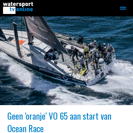
Zeilen
Motorboot-sloep
Adverteren
Redactie
Home
Contact
Bellen
Zoeken
Geen 'oranje' VO 65 aan start van
Ocean Race