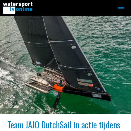
Zeilen
Motorboot-sloep
Adverteren
Redactie
Home
Contact
Bellen
Zoeken
Team JAJO DutchSail in actie tijdens