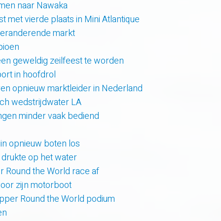
amen naar Nawaka
t met vierde plaats in Mini Atlantique
 veranderende markt
pioen
en geweldig zeilfeest te worden
rt in hoofdrol
en opnieuw marktleider in Nederland
sch wedstrijdwater LA
lingen minder vaak bediend
uin opnieuw boten los
e drukte op het water
er Round the World race af
oor zijn motorboot
lipper Round the World podium
en