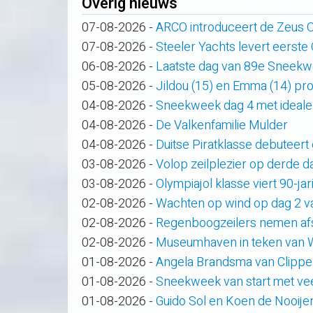
Overig nieuws
07-08-2026
-
ARCO introduceert de Zeus
07-08-2026
-
Steeler Yachts levert eerste
06-08-2026
-
Laatste dag van 89e Sneek
05-08-2026
-
Jildou (15) en Emma (14) pro
04-08-2026
-
Sneekweek dag 4 met ideale
04-08-2026
-
De Valkenfamilie Mulder
04-08-2026
-
Duitse Piratklasse debuteert
03-08-2026
-
Volop zeilplezier op derde
03-08-2026
-
Olympiajol klasse viert 90-ja
02-08-2026
-
Wachten op wind op dag 2 
02-08-2026
-
Regenboogzeilers nemen af
02-08-2026
-
Museumhaven in teken van
01-08-2026
-
Angela Brandsma van Clippe
01-08-2026
-
Sneekweek van start met veel
01-08-2026
-
Guido Sol en Koen de Nooije