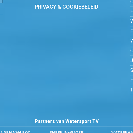
PRIVACY & COOKIEBELEID
O
S
H
Partners van Watersport TV
ENDEN VAN EOC
SNEEK IN-WATER
WATERKAA