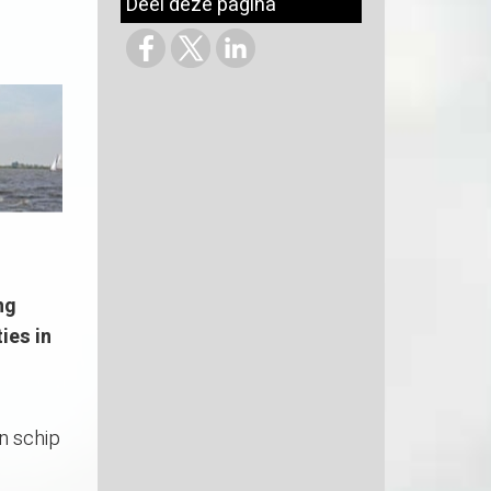
Deel deze pagina
ng
ies in
n schip