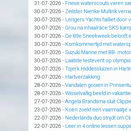
31-07-2026
-
Friese waterscouts varen s
30-07-2026
-
Zeilster Nienke Mullink verras
30-07-2026
-
Lengers Yachts failliet door
30-07-2026
-
Grou na inhaalrace SKS kam
30-07-2026
-
De 89e Sneekweek belooft e
30-07-2026
-
Komkommertijd met waterspo
30-07-2026
-
Suzuki Marine met BB- motor
30-07-2026
-
Laatste testevent op olympi
30-07-2026
-
Tsjerk Hiddessluizen in Har
29-07-2026
-
Hartverzakking
28-07-2026
-
Vandalen gooien in Prinsent
28-07-2026
-
Wisselvallig beeld in vakanti
27-07-2026
-
Angela Brandsma sluit Clipp
23-07-2026
-
Koen zoekt een vaarmaatje v
22-07-2026
-
Nederlands duo strijdt om C
22-07-2026
-
Leer in 4 online lessen supp