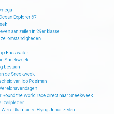
 Omega
 Ocean Explorer 67
week
even aan zeilen in 29er klasse
 zeilomstandigheden
 op Fries water
 dag Sneekweek
rig bestaan
van de Sneekweek
scheid van Ido Poelman
 Wereldhavendagen
r Round the World race direct naar Sneekweek
 zeilplezier
r Wereldkampioen Flying Junior zeilen