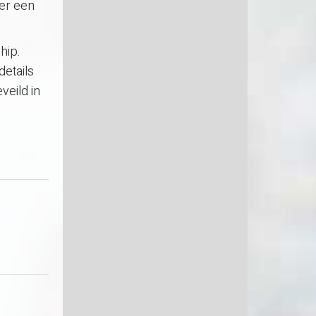
der een
hip.
details
veild in