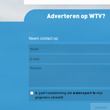
Neem contact op
Ik geef toestemming dat
watersport-tv
mijn
gegevens verwerkt.