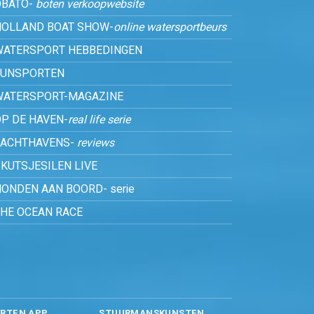
OBATO-
boten verkoopwebsite
HOLLAND BOAT SHOW-
online watersportbeurs
WATERSPORT HEBBEDINGEN
FUNSPORTEN
WATERSPORT-MAGAZINE
P DE HAVEN-
real life serie
JACHTHAVENS-
reviews
KUTSJESILEN LIVE
ONDEN AAN BOORD- serie
THE OCEAN RACE
RTEN APP
STUURMANSKUNSTEN