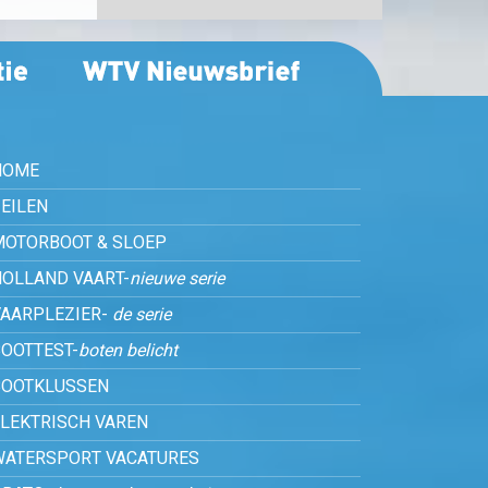
HOME
EILEN
MOTORBOOT & SLOEP
HOLLAND VAART-
nieuwe serie
VAARPLEZIER-
de serie
OOTTEST-
boten belicht
BOOTKLUSSEN
ELEKTRISCH VAREN
WATERSPORT VACATURES