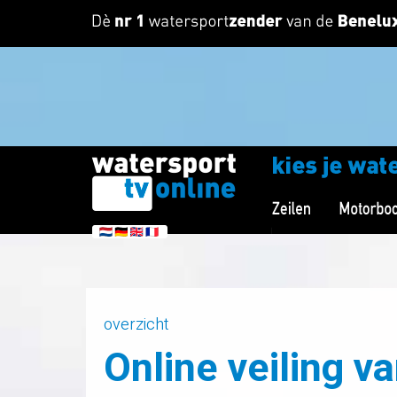
overzicht
Online veiling v