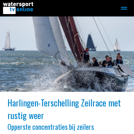
Zeilen
Motorboot-sloep
Adverteren
Redactie
Home
Contact
Bellen
Zoeken
●
●
Harlingen-Terschelling Zeilrace met
rustig weer
Opperste concentraties bij zeilers