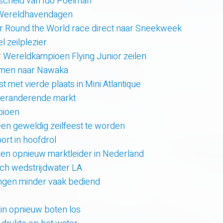
scheid van Ido Poelman
 Wereldhavendagen
r Round the World race direct naar Sneekweek
 zeilplezier
r Wereldkampioen Flying Junior zeilen
amen naar Nawaka
t met vierde plaats in Mini Atlantique
 veranderende markt
pioen
en geweldig zeilfeest te worden
rt in hoofdrol
en opnieuw marktleider in Nederland
sch wedstrijdwater LA
lingen minder vaak bediend
uin opnieuw boten los