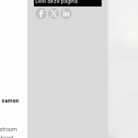
Deel deze pagina
t samen
instroom