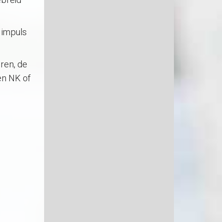
ebreid
e impuls
eren, de
een NK of