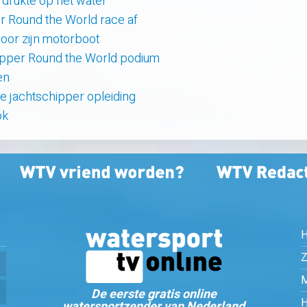
e drukte op het water
er Round the World race af
oor zijn motorboot
lipper Round the World podium
en
ne jachtschipper opleiding
ok
Z
De eerste gratis online
watersportzender van Nederland