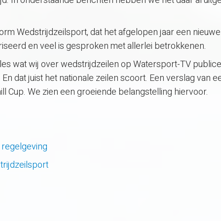
tijd. In onderstaande berichten hebben we het daar al uitg
tform Wedstrijdzeilsport, dat het afgelopen jaar een nieuw
iseerd en veel is gesproken met allerlei betrokkenen.
alles wat wij over wedstrijdzeilen op Watersport-TV public
 En dat juist het nationale zeilen scoort. Een verslag van 
 Cup. We zien een groeiende belangstelling hiervoor.
 regelgeving
rijdzeilsport