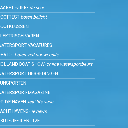
VAARPLEZIER-
de serie
OOTTEST-
boten belicht
BOOTKLUSSEN
ELEKTRISCH VAREN
WATERSPORT VACATURES
OBATO-
boten verkoopwebsite
HOLLAND BOAT SHOW-
online watersportbeurs
WATERSPORT HEBBEDINGEN
FUNSPORTEN
WATERSPORT-MAGAZINE
P DE HAVEN-
real life serie
JACHTHAVENS-
reviews
KUTSJESILEN LIVE