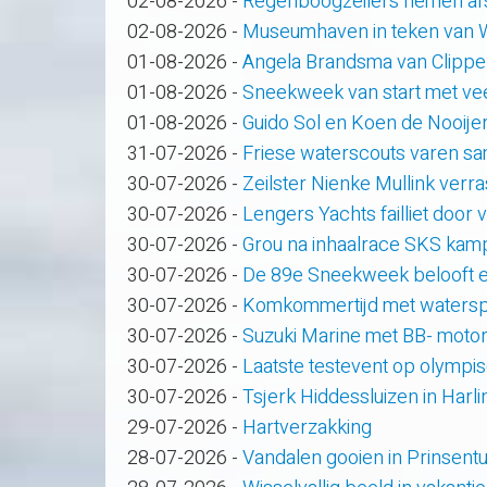
02-08-2026
-
Regenboogzeilers nemen af
02-08-2026
-
Museumhaven in teken van
01-08-2026
-
Angela Brandsma van Clippe
01-08-2026
-
Sneekweek van start met veel
01-08-2026
-
Guido Sol en Koen de Nooije
31-07-2026
-
Friese waterscouts varen s
30-07-2026
-
Zeilster Nienke Mullink verras
30-07-2026
-
Lengers Yachts failliet door
30-07-2026
-
Grou na inhaalrace SKS kam
30-07-2026
-
De 89e Sneekweek belooft e
30-07-2026
-
Komkommertijd met waterspo
30-07-2026
-
Suzuki Marine met BB- motor
30-07-2026
-
Laatste testevent op olympi
30-07-2026
-
Tsjerk Hiddessluizen in Har
29-07-2026
-
Hartverzakking
28-07-2026
-
Vandalen gooien in Prinsent