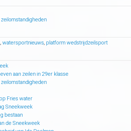
 zeilomstandigheden
n
,
watersportnieuws
,
platform wedstrijdzeilsport
week
even aan zeilen in 29er klasse
 zeilomstandigheden
 op Fries water
 dag Sneekweek
rig bestaan
van de Sneekweek