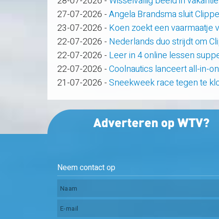
28-07-2026
-
Wisselvallig beeld in vakanti
27-07-2026
-
Angela Brandsma sluit Clipp
23-07-2026
-
Koen zoekt een vaarmaatje v
22-07-2026
-
Nederlands duo strijdt om C
22-07-2026
-
Leer in 4 online lessen supp
22-07-2026
-
Coolnautics lanceert all-in-o
21-07-2026
-
Sneekweek race tegen te kl
Neem contact op