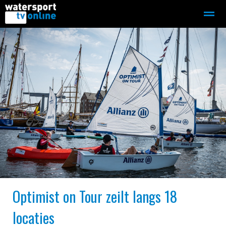
Zeilen
Motorboot-sloep
Adverteren
Redactie
Home
Contact
Bellen
Zoeken
Optimist on Tour zeilt langs 18
locaties