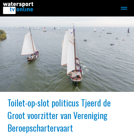
Zeilen
Motorboot-sloep
Adverteren
Redactie
Home
Contact
Bellen
Zoeken
Toilet-op-slot politicus Tjeerd de
Groot voorzitter van Vereniging
Beroepschartervaart