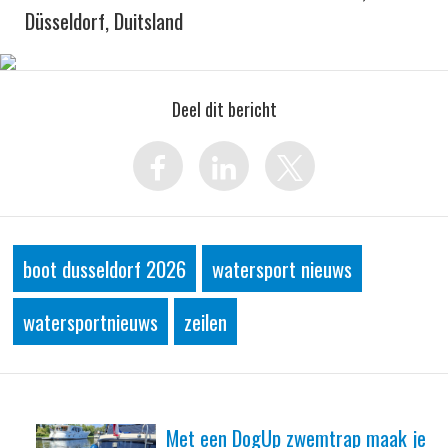
Düsseldorf, Duitsland
Deel dit bericht
boot dusseldorf 2026
watersport nieuws
watersportnieuws
zeilen
Met een DogUp zwemtrap maak je