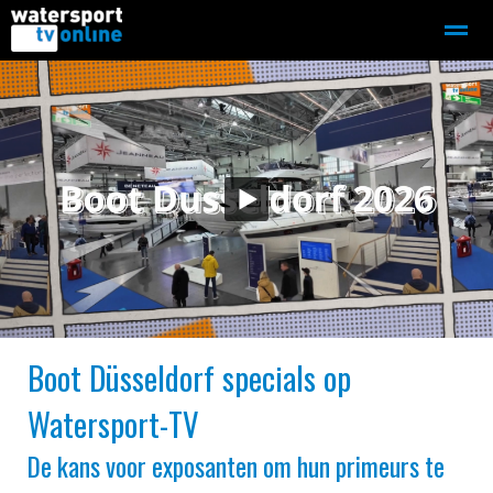
Zeilen
Motorboot-sloep
Adverteren
Redactie
Home
Contact
Bellen
Zoeken
Boot Düsseldorf specials op
Watersport-TV
De kans voor exposanten om hun primeurs te