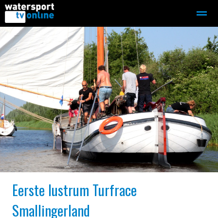
Zeilen
Motorboot-sloep
Adverteren
Redactie
Home
Contact
Bellen
Zoeken
Eerste lustrum Turfrace
Smallingerland