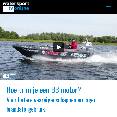
Zeilen
Motorboot-sloep
Adverteren
Redactie
Home
Contact
Bellen
Zoeken
Hoe trim je een BB motor?
Voor betere vaareigenschappen en lager
brandstofgebruik