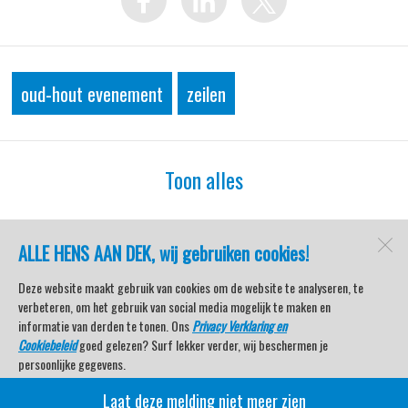
oud-hout evenement
zeilen
Toon alles
ALLE HENS AAN DEK, wij gebruiken cookies!
watersport-tv
Lemmer
Deze website maakt gebruik van cookies om de website te analyseren, te
verbeteren, om het gebruik van social media mogelijk te maken en
informatie van derden te tonen. Ons
Privacy Verklaring en
Cookiebeleid
goed gelezen? Surf lekker verder, wij beschermen je
Open desktopversie
persoonlijke gegevens.
Laat deze melding niet meer zien
SdH Vormgeving |
Ziber DS4
Veel kijkplezier met Watersport TV Beleving & Nieuws!