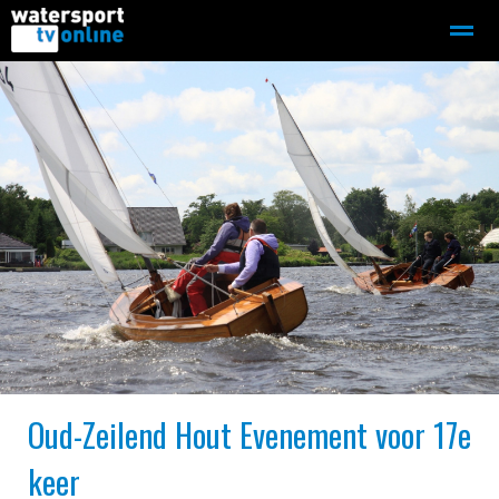
Zeilen
Motorboot-sloep
Adverteren
Redactie
Home
Contact
Bellen
Zoeken
Oud-Zeilend Hout Evenement voor 17e
keer