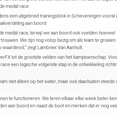
 de medal race.
dens een uitgebreid trainingsblok in Scheveningen vooral
aakverdeling aan boord.
de medal race, terwijl we aan boord ook voelden hoeveel
ertrouwen. We zijn nog volop bezig om als team te groeien e
o waardevol,” zegt Lambriex Van Aanholt.
rFX tot de grootste velden van het kampioenschap. Voor
race een logische volgende stap in de ontwikkeling richti
eam niet alleen op het water, maar ook daarbuiten steeds
innen te functioneren. We leren elkaar elke week beter ke
en aan boord en naast de boot en merken dat er nog vee