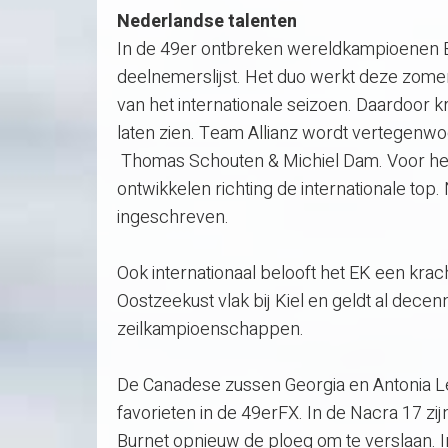
Nederlandse talenten
In de 49er ontbreken wereldkampioenen B
deelnemerslijst. Het duo werkt deze zome
van het internationale seizoen. Daardoor k
laten zien. Team Allianz wordt vertegenw
Thomas Schouten & Michiel Dam. Voor hen 
ontwikkelen richting de internationale to
ingeschreven.
Ook internationaal belooft het EK een krac
Oostzeekust vlak bij Kiel en geldt al decenn
zeilkampioenschappen.
De Canadese zussen Georgia en Antonia Le
favorieten in de 49erFX. In de Nacra 17 z
Burnet opnieuw de ploeg om te verslaan. 