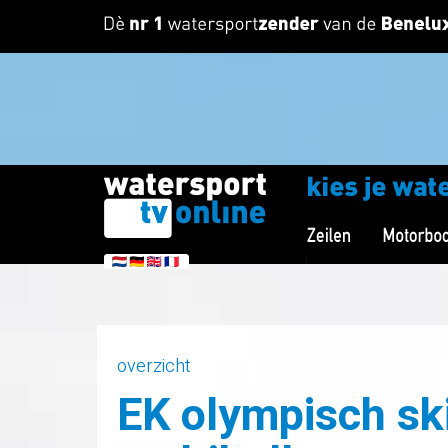
overzicht
EK olympisch sk