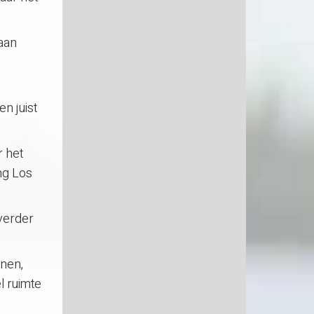
 aan
n juist
 het
ng Los
 verder
nnen,
l ruimte