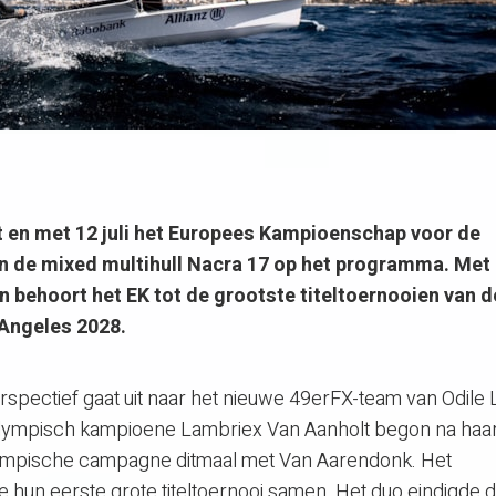
ot en met 12 juli het Europees Kampioenschap voor de
en de mixed multihull Nacra 17 op het programma. Met
n behoort het EK tot de grootste titeltoernooien van d
 Angeles 2028.
spectief gaat uit naar het nieuwe 49erFX-team van Odile
Olympisch kampioene Lambriex Van Aanholt begon na haa
olympische campagne ditmaal met Van Aarendonk. Het
un eerste grote titeltoernooi samen. Het duo eindigde d