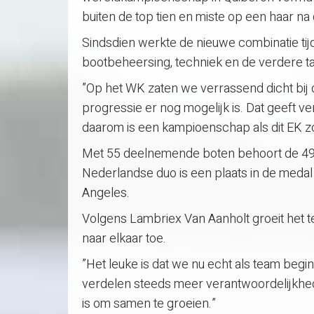
buiten de top tien en miste op een haar na
Sindsdien werkte de nieuwe combinatie tij
bootbeheersing, techniek en de verdere t
”Op het WK zaten we verrassend dicht bij 
progressie er nog mogelijk is. Dat geeft v
daarom is een kampioenschap als dit EK z
Met 55 deelnemende boten behoort de 49e
Nederlandse duo is een plaats in de medal 
Angeles.
Volgens Lambriex Van Aanholt groeit het t
naar elkaar toe.
”Het leuke is dat we nu echt als team beg
verdelen steeds meer verantwoordelijkhed
is om samen te groeien.”