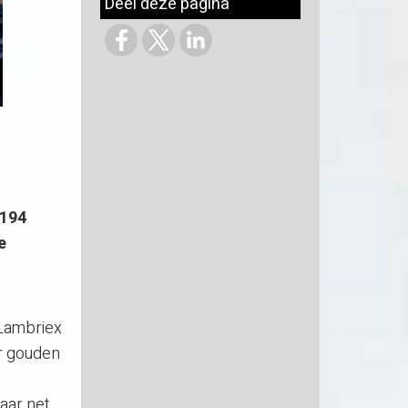
Deel deze pagina
 194
e
 Lambriex
r gouden
aar net