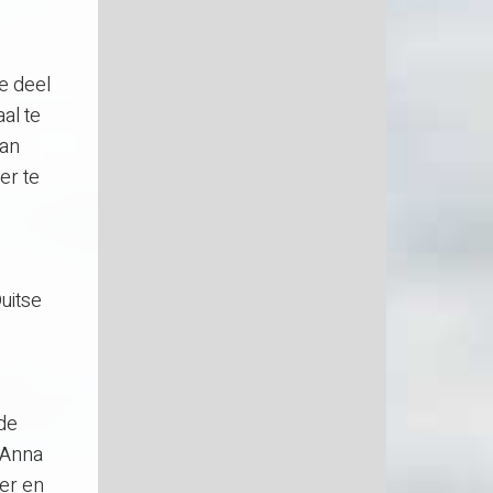
e deel
al te
van
er te
uitse
de
 Anna
er en