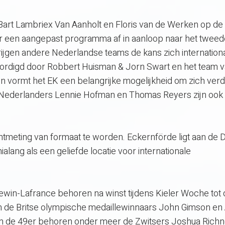
art Lambriex Van Aanholt en Floris van de Werken op de
r een aangepast programma af in aanloop naar het tweed
rijgen andere Nederlandse teams de kans zich internationa
oordigd door Robbert Huisman & Jorn Swart en het team 
vormt het EK een belangrijke mogelijkheid om zich verd
p. Nederlanders Lennie Hofman en Thomas Reyers zijn ook
htmeting van formaat te worden. Eckernförde ligt aan de D
ialang als een geliefde locatie voor internationale
win-Lafrance behoren na winst tijdens Kieler Woche tot 
ijn de Britse olympische medaillewinnaars John Gimson en
In de 49er behoren onder meer de Zwitsers Joshua Richn