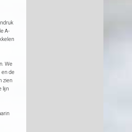
indruk
de A-
ikkelen
en. We
 en de
n zien
lijn
arin