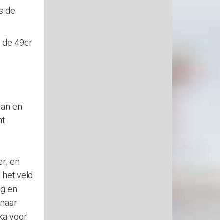
s de
n de 49er
man en
nt
er, en
 het veld
ng en
 naar
ika voor