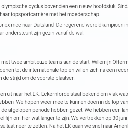
 olympische cyclus bovendien een nieuw hoofdstuk. Sind
 haar topsportcarrière met het moederschap.
mbriex mee naar Duitsland. De regerend wereldkampioen i
maar ondersteunt zijn gezin vanaf de wal.
z met twee ambitieuze teams aan de start. Willemijn Offer
nen tot de internationale top en willen zich na een rece
e strijd om de voorste plaatsen.
jken uit naar het EK. Eckernförde staat bekend om vlak wat
 hebben. We hopen weer mee te kunnen doen in de top van
e de afgelopen periode hebben gezet. We hebben een la
 fijn om hier wat langer te zijn. We vertrekken op 30 juni
resultaat neer te zetten. Na het EK gaan we snel naar Amer