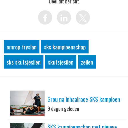
Deel dit bericht
omrop fryslan
sks kampioenschap
sks skutsjesilen
skutsjesilen
zeilen
Grou na inhaalrace SKS kampioen
9 dagen geleden
SKS kampioenschap met nieuwe