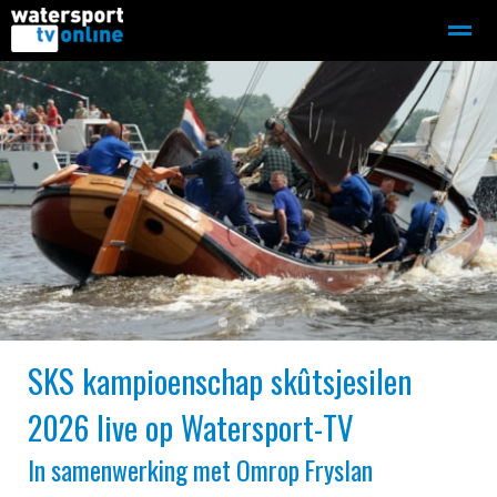
Zeilen
Motorboot-sloep
Adverteren
Redactie
Home
Contact
Bellen
Zoeken
●
●
●
●
SKS kampioenschap skûtsjesilen
2026 live op Watersport-TV
In samenwerking met Omrop Fryslan