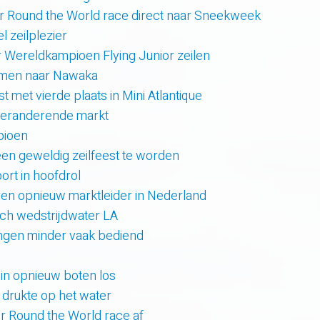
r Round the World race direct naar Sneekweek
 zeilplezier
r Wereldkampioen Flying Junior zeilen
amen naar Nawaka
t met vierde plaats in Mini Atlantique
 veranderende markt
pioen
en geweldig zeilfeest te worden
rt in hoofdrol
en opnieuw marktleider in Nederland
sch wedstrijdwater LA
lingen minder vaak bediend
uin opnieuw boten los
e drukte op het water
er Round the World race af