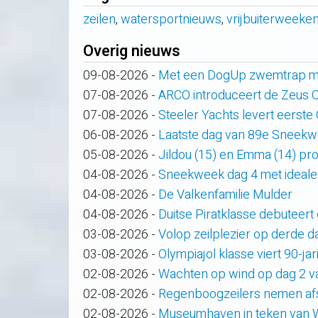
zeilen
,
watersportnieuws
,
vrijbuiterweeke
Overig nieuws
09-08-2026
-
Met een DogUp zwemtrap maa
07-08-2026
-
ARCO introduceert de Zeus
07-08-2026
-
Steeler Yachts levert eerste
06-08-2026
-
Laatste dag van 89e Sneek
05-08-2026
-
Jildou (15) en Emma (14) pro
04-08-2026
-
Sneekweek dag 4 met ideale
04-08-2026
-
De Valkenfamilie Mulder
04-08-2026
-
Duitse Piratklasse debuteert
03-08-2026
-
Volop zeilplezier op derde
03-08-2026
-
Olympiajol klasse viert 90-ja
02-08-2026
-
Wachten op wind op dag 2 
02-08-2026
-
Regenboogzeilers nemen af
02-08-2026
-
Museumhaven in teken van