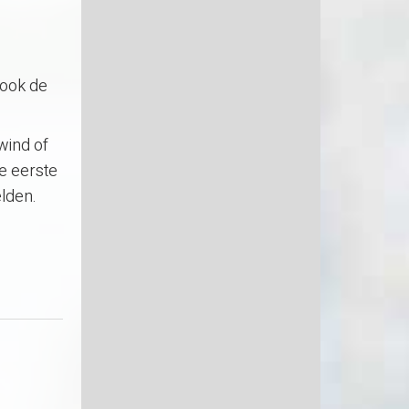
 ook de
wind of
de eerste
lden.