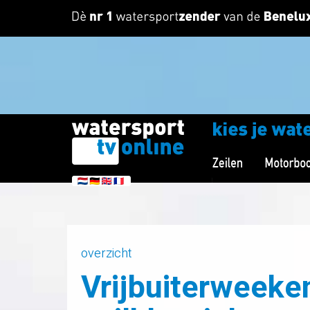
overzicht
Vrijbuiterweeken