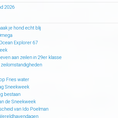
nd 2026
k je hond echt blij
 Omega
 Ocean Explorer 67
week
even aan zeilen in 29er klasse
 zeilomstandigheden
 op Fries water
 dag Sneekweek
rig bestaan
van de Sneekweek
scheid van Ido Poelman
 Wereldhavendagen