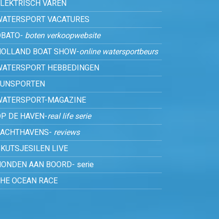
ELEKTRISCH VAREN
WATERSPORT VACATURES
OBATO-
boten verkoopwebsite
HOLLAND BOAT SHOW-
online watersportbeurs
WATERSPORT HEBBEDINGEN
FUNSPORTEN
WATERSPORT-MAGAZINE
P DE HAVEN-
real life serie
JACHTHAVENS-
reviews
KUTSJESILEN LIVE
ONDEN AAN BOORD- serie
THE OCEAN RACE