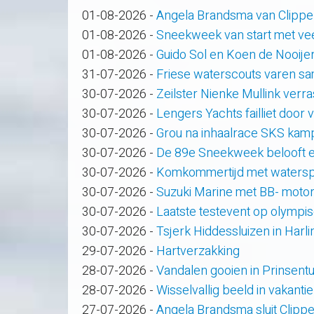
01-08-2026
-
Angela Brandsma van Clippe
01-08-2026
-
Sneekweek van start met veel
01-08-2026
-
Guido Sol en Koen de Nooije
31-07-2026
-
Friese waterscouts varen s
30-07-2026
-
Zeilster Nienke Mullink verras
30-07-2026
-
Lengers Yachts failliet door
30-07-2026
-
Grou na inhaalrace SKS kam
30-07-2026
-
De 89e Sneekweek belooft e
30-07-2026
-
Komkommertijd met waterspo
30-07-2026
-
Suzuki Marine met BB- motor
30-07-2026
-
Laatste testevent op olympi
30-07-2026
-
Tsjerk Hiddessluizen in Har
29-07-2026
-
Hartverzakking
28-07-2026
-
Vandalen gooien in Prinsent
28-07-2026
-
Wisselvallig beeld in vakanti
27-07-2026
-
Angela Brandsma sluit Clipp