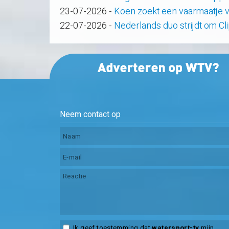
23-07-2026
-
Koen zoekt een vaarmaatje v
22-07-2026
-
Nederlands duo strijdt om C
Neem contact op
Ik geef toestemming dat
watersport-tv
mijn