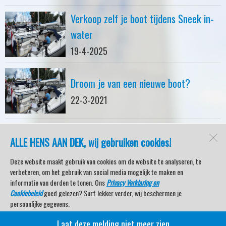
Verkoop zelf je boot tijdens Sneek in-
water
19-4-2025
Droom je van een nieuwe boot?
22-3-2021
ALLE HENS AAN DEK, wij gebruiken cookies!
watersport-tv
Lemmer
Deze website maakt gebruik van cookies om de website te analyseren, te
verbeteren, om het gebruik van social media mogelijk te maken en
informatie van derden te tonen. Ons
Privacy Verklaring en
Cookiebeleid
goed gelezen? Surf lekker verder, wij beschermen je
Open desktopversie
persoonlijke gegevens.
Laat deze melding niet meer zien
Veel kijkplezier met Watersport TV Beleving & Nieuws!
SdH Vormgeving |
Ziber DS4