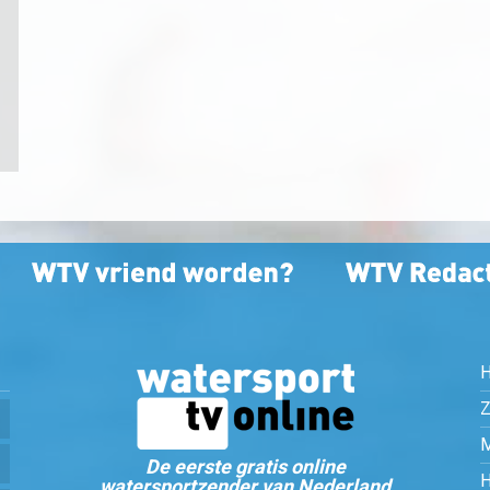
Z
De eerste gratis online
watersportzender van Nederland