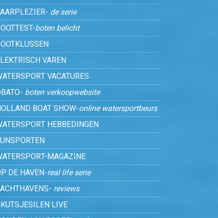
VAARPLEZIER-
de serie
OOTTEST-
boten belicht
BOOTKLUSSEN
ELEKTRISCH VAREN
WATERSPORT VACATURES
OBATO-
boten verkoopwebsite
HOLLAND BOAT SHOW-
online watersportbeurs
WATERSPORT HEBBEDINGEN
FUNSPORTEN
WATERSPORT-MAGAZINE
P DE HAVEN-
real life serie
JACHTHAVENS-
reviews
KUTSJESILEN LIVE