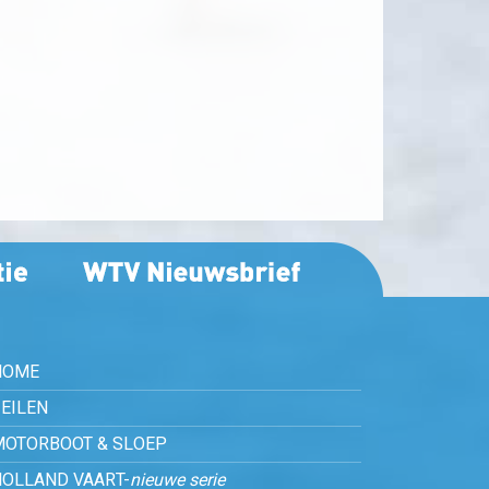
HOME
EILEN
MOTORBOOT & SLOEP
HOLLAND VAART-
nieuwe serie