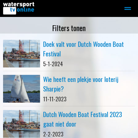
Zeilen
Motorboot-sloep
Adverteren
Redactie
Filters tonen
Doek valt voor Dutch Wooden Boat
Home
Contact
Bellen
Zoeken
Festival
5-1-2024
Wie heeft een plekje voor loterij
Sharpie?
11-11-2023
Dutch Wooden Boat Festival 2023
gaat niet door
2-2-2023