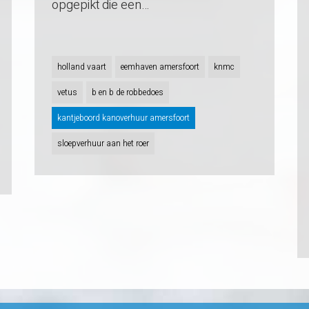
opgepikt die een…
holland vaart
eemhaven amersfoort
knmc
vetus
b en b de robbedoes
kantjeboord kanoverhuur amersfoort
sloepverhuur aan het roer