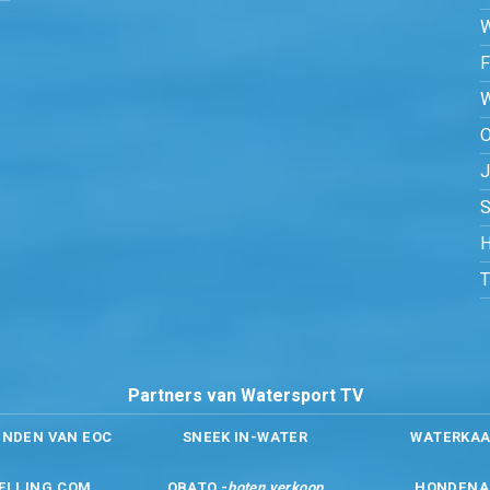
O
S
H
Partners van Watersport TV
ENDEN VAN EOC
SNEEK IN-WATER
WATERKAA
ELLING.COM
OBATO -
boten verkoop
HONDENA