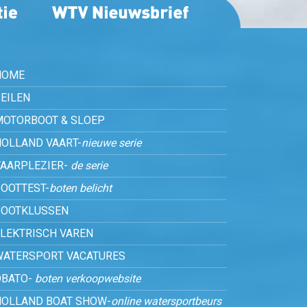
HOME
EILEN
MOTORBOOT & SLOEP
HOLLAND VAART-
nieuwe serie
VAARPLEZIER-
de serie
OOTTEST-
boten belicht
BOOTKLUSSEN
ELEKTRISCH VAREN
WATERSPORT VACATURES
OBATO-
boten verkoopwebsite
HOLLAND BOAT SHOW-
online watersportbeurs