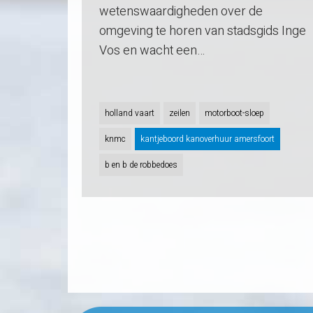
wetenswaardigheden over de
omgeving te horen van stadsgids Inge
Vos en wacht een…
holland vaart
zeilen
motorboot-sloep
knmc
kantjeboord kanoverhuur amersfoort
b en b de robbedoes