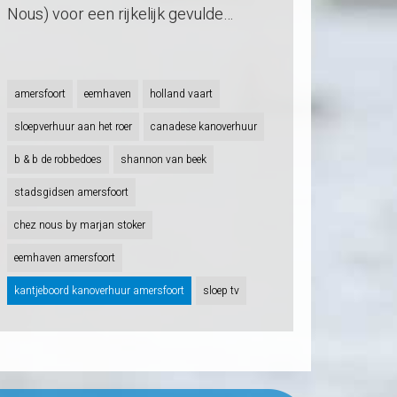
Nous) voor een rijkelijk gevulde…
amersfoort
eemhaven
holland vaart
sloepverhuur aan het roer
canadese kanoverhuur
b & b de robbedoes
shannon van beek
stadsgidsen amersfoort
chez nous by marjan stoker
eemhaven amersfoort
kantjeboord kanoverhuur amersfoort
sloep tv