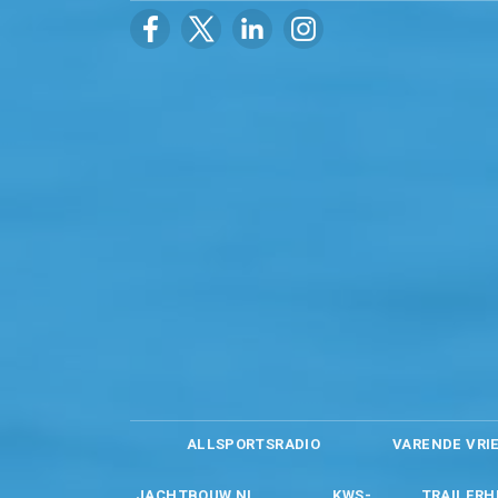
ALLSPORTSRADIO
VARENDE VRI
JACHTBOUW.NL
KWS-
TRAILERH