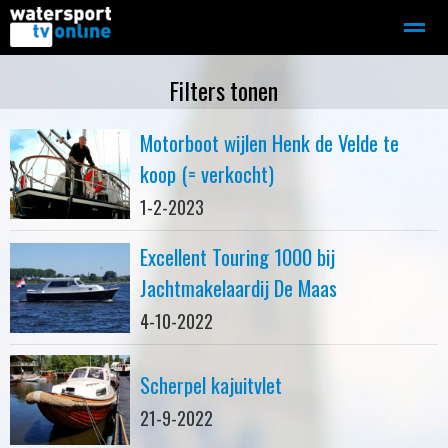
Zeilen
Motorboot-sloep
Adverteren
Redactie
Filters tonen
Motorboot wijlen Henk de Velde te
Home
Contact
Bellen
Zoeken
koop (= verkocht)
1-2-2023
Excellent Touring 1000 bij
Jachtmakelaardij De Maas
4-10-2022
Scherpel kajuitvlet
21-9-2022