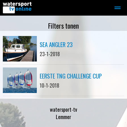
Zeilen
Motorboot-sloep
Adverteren
Redactie
Filters tonen
SEA ANGLER 23
Home
Contact
Bellen
Zoeken
23-1-2018
EERSTE TNG CHALLENGE CUP
10-1-2018
watersport-tv
Lemmer