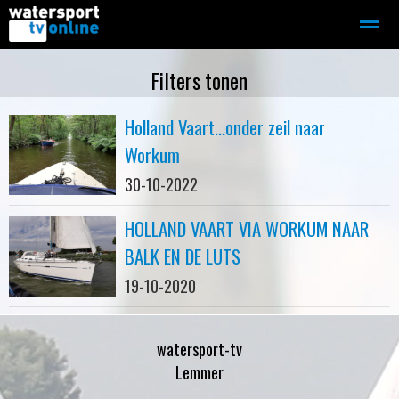
Zeilen
Motorboot-sloep
Adverteren
Redactie
Filters tonen
Holland Vaart...onder zeil naar
Home
Contact
Bellen
Zoeken
Workum
30-10-2022
HOLLAND VAART VIA WORKUM NAAR
BALK EN DE LUTS
19-10-2020
watersport-tv
Lemmer