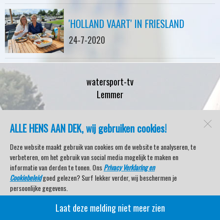
'HOLLAND VAART' IN FRIESLAND
24-7-2020
watersport-tv
Lemmer
ALLE HENS AAN DEK, wij gebruiken cookies!
Open desktopversie
Deze website maakt gebruik van cookies om de website te analyseren, te
verbeteren, om het gebruik van social media mogelijk te maken en
SdH Vormgeving |
Ziber DS4
informatie van derden te tonen. Ons
Privacy Verklaring en
Cookiebeleid
goed gelezen? Surf lekker verder, wij beschermen je
persoonlijke gegevens.
Laat deze melding niet meer zien
Veel kijkplezier met Watersport TV Beleving & Nieuws!