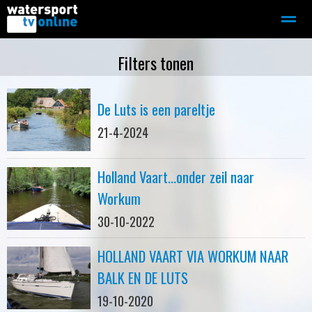
Zeilen
Motorboot-sloep
Adverteren
Redactie
Filters tonen
De Luts is een pareltje
Home
Contact
Bellen
Zoeken
21-4-2024
Holland Vaart...onder zeil naar
Workum
30-10-2022
HOLLAND VAART VIA WORKUM NAAR
BALK EN DE LUTS
19-10-2020