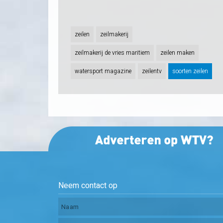
zeilen
zeilmakerij
zeilmakerij de vries maritiem
zeilen maken
watersport magazine
zeilentv
soorten zeilen
Neem contact op