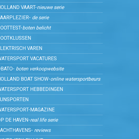
HOLLAND VAART-
nieuwe serie
VAARPLEZIER-
de serie
OOTTEST-
boten belicht
BOOTKLUSSEN
ELEKTRISCH VAREN
WATERSPORT VACATURES
OBATO-
boten verkoopwebsite
HOLLAND BOAT SHOW-
online watersportbeurs
WATERSPORT HEBBEDINGEN
FUNSPORTEN
WATERSPORT-MAGAZINE
P DE HAVEN-
real life serie
JACHTHAVENS-
reviews