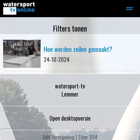
Zeilen
Motorboot-sloep
Adverteren
Redactie
Filters tonen
Hoe worden zeilen gemaakt?
Home
Contact
Bellen
Zoeken
24-10-2024
watersport-tv
Lemmer
Open desktopversie
SdH Vormgeving |
Ziber DS4