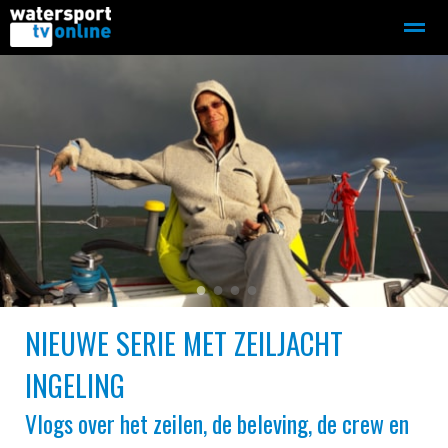
Zeilen
Motorboot-sloep
Adverteren
Redactie
Home
Contact
Bellen
Zoeken
●
●
●
●
NIEUWE SERIE MET ZEILJACHT
INGELING
Vlogs over het zeilen, de beleving, de crew en