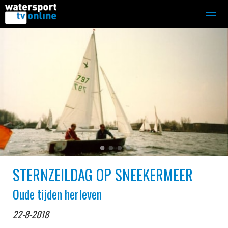
Zeilen
Motorboot-sloep
Adverteren
Redactie
Home
Contact
Bellen
Zoeken
●
●
●
●
STERNZEILDAG OP SNEEKERMEER
Oude tijden herleven
22-8-2018