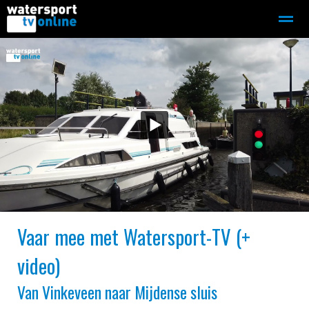
Zeilen
Motorboot-sloep
Adverteren
Redactie
Home
Contact
Bellen
Zoeken
Vaar mee met Watersport-TV (+
video)
Van Vinkeveen naar Mijdense sluis