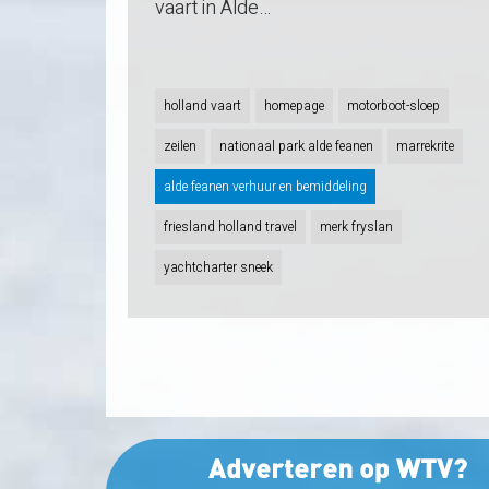
vaart in Alde…
holland vaart
homepage
motorboot-sloep
zeilen
nationaal park alde feanen
marrekrite
alde feanen verhuur en bemiddeling
friesland holland travel
merk fryslan
yachtcharter sneek