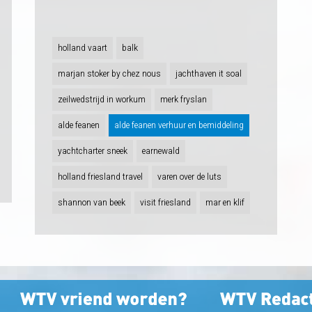
holland vaart
balk
marjan stoker by chez nous
jachthaven it soal
zeilwedstrijd in workum
merk fryslan
alde feanen
alde feanen verhuur en bemiddeling
yachtcharter sneek
earnewald
holland friesland travel
varen over de luts
shannon van beek
visit friesland
mar en klif