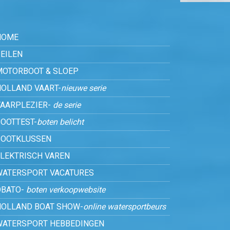
HOME
EILEN
MOTORBOOT & SLOEP
HOLLAND VAART-
nieuwe serie
VAARPLEZIER-
de serie
OOTTEST-
boten belicht
BOOTKLUSSEN
ELEKTRISCH VAREN
WATERSPORT VACATURES
OBATO-
boten verkoopwebsite
HOLLAND BOAT SHOW-
online watersportbeurs
WATERSPORT HEBBEDINGEN