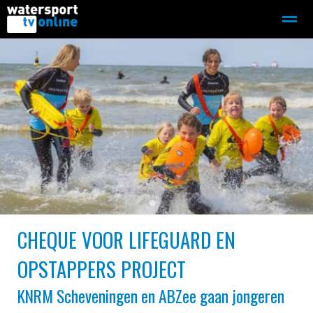
Zeilen
Motorboot-sloep
Adverteren
Redactie
Home
Contact
Bellen
Zoeken
●
●
CHEQUE VOOR LIFEGUARD EN
OPSTAPPERS PROJECT
KNRM Scheveningen en ABZee gaan jongeren