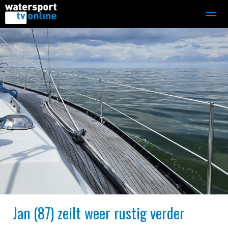
Zeilen
Motorboot-sloep
Adverteren
Redactie
Home
Contact
Bellen
Zoeken
Jan (87) zeilt weer rustig verder