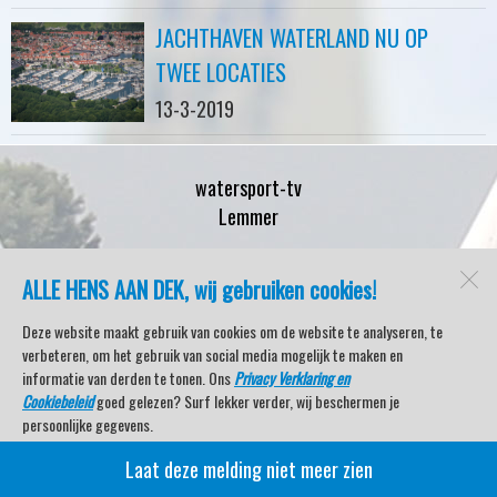
JACHTHAVEN WATERLAND NU OP
TWEE LOCATIES
13-3-2019
watersport-tv
Lemmer
ALLE HENS AAN DEK, wij gebruiken cookies!
Open desktopversie
Deze website maakt gebruik van cookies om de website te analyseren, te
verbeteren, om het gebruik van social media mogelijk te maken en
SdH Vormgeving |
Ziber DS4
informatie van derden te tonen. Ons
Privacy Verklaring en
Cookiebeleid
goed gelezen? Surf lekker verder, wij beschermen je
persoonlijke gegevens.
Laat deze melding niet meer zien
Veel kijkplezier met Watersport TV Beleving & Nieuws!