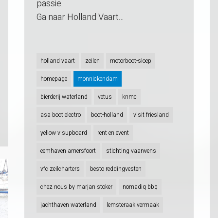
passie.
Ga naar Holland Vaart…
holland vaart
zeilen
motorboot-sloep
homepage
monnickendam
bierderij waterland
vetus
knmc
asa boot electro
boot-holland
visit friesland
yellow v supboard
rent en event
eemhaven amersfoort
stichting vaarwens
vfc zeilcharters
besto reddingvesten
chez nous by marjan stoker
nomadiq bbq
jachthaven waterland
lemsteraak vermaak