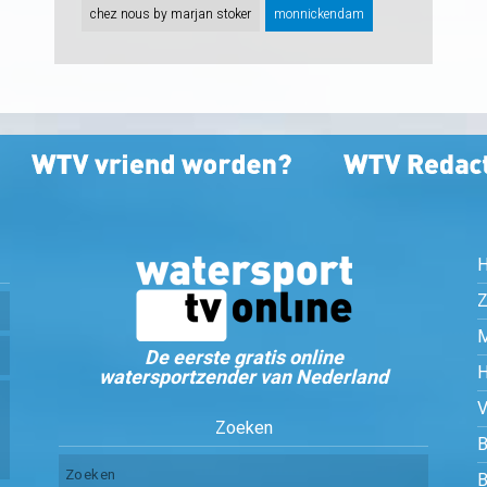
chez nous by marjan stoker
monnickendam
Z
De eerste gratis online
watersportzender van Nederland
Zoeken
B