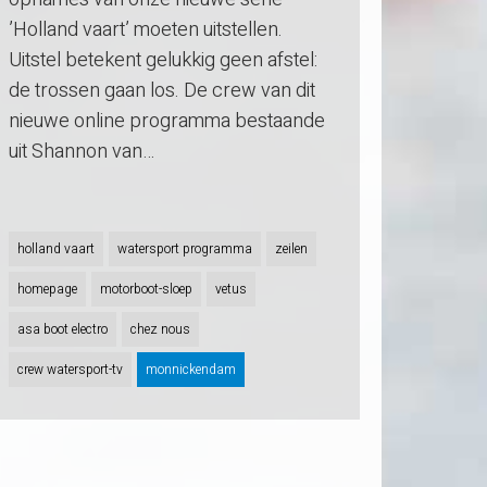
’Holland vaart’ moeten uitstellen.
Uitstel betekent gelukkig geen afstel:
de trossen gaan los. De crew van dit
nieuwe online programma bestaande
uit Shannon van…
holland vaart
watersport programma
zeilen
homepage
motorboot-sloep
vetus
asa boot electro
chez nous
crew watersport-tv
monnickendam