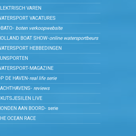
ELEKTRISCH VAREN
WATERSPORT VACATURES
OBATO-
boten verkoopwebsite
HOLLAND BOAT SHOW-
online watersportbeurs
WATERSPORT HEBBEDINGEN
FUNSPORTEN
WATERSPORT-MAGAZINE
P DE HAVEN-
real life serie
JACHTHAVENS-
reviews
KUTSJESILEN LIVE
ONDEN AAN BOORD- serie
THE OCEAN RACE