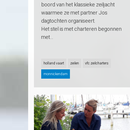
boord van het klassieke zeiljacht
waarmee ze met partner Jos
dagtochten organiseert.
Het stel is met charteren begonnen
met…
holland vaart
zeilen
vfc zeilcharters
monnickendam