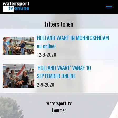
Zeilen
Motorboot-sloep
Adverteren
Redactie
Filters tonen
HOLLAND VAART IN MONNICKENDAM
Home
Contact
Bellen
Zoeken
nu online!
12-9-2020
'HOLLAND VAART' VANAF 10
SEPTEMBER ONLINE
2-9-2020
watersport-tv
Lemmer