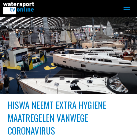
Zeilen
Motorboot-sloep
Adverteren
Redactie
Home
Contact
Bellen
Zoeken
HISWA NEEMT EXTRA HYGIENE
MAATREGELEN VANWEGE
CORONAVIRUS