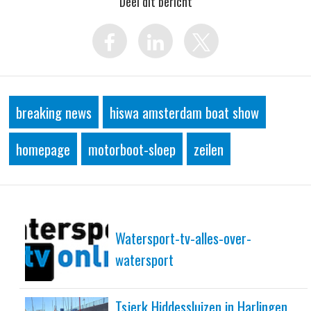
Deel dit bericht
breaking news
hiswa amsterdam boat show
homepage
motorboot-sloep
zeilen
Watersport-tv-alles-over-
watersport
Tsjerk Hiddessluizen in Harlingen